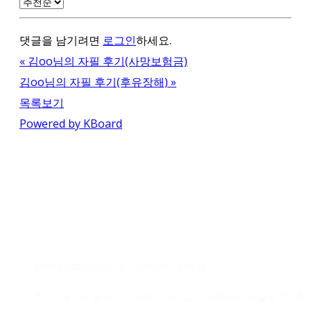
댓글을 남기려면
로그인
하세요.
«
김oo님의 자필 후기(사망보험금)
김oo님의 자필 후기(후유장해)
»
목록보기
Powered by KBoard
손해사정법인 현성 | 대표이사 : 김태균
주소 : 경기도 광명시 덕안로 104번길 17 M클러스터빌딩 715호