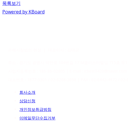
목록보기
Powered by KBoard
손해사정법인 현성 | 대표이사 : 김태균
주소 : 경기도 광명시 덕안로 104번길 17 M클러스터빌딩 715호 ㉾14
사업자등록번호 : 186-86-02005 | E-mail : icbest0420@naver.com
대표번호 : 1877-5301 / 02-6268-3698 | FAX : 02-6442-4972 / 02-
회사소개
상담신청
개인정보취급방침
이메일무단수집거부