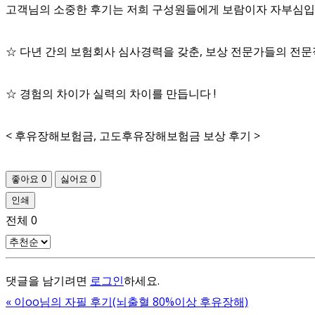
고객님의 소중한 후기는 저희 구성원들에게 보람이자 자부심입
☆ 다년 간의 보험회사 심사경력을 갖춘, 보상 전문가들의 전문적
☆ 경험의 차이가 실력의 차이를 만듭니다 !
< 후유장해보험금, 고도후유장해보험금 보상 후기 >
좋아요
0
싫어요
0
인쇄
전체
0
댓글을 남기려면
로그인
하세요.
«
이oo님의 자필 후기(뇌출혈 80%이상 후유장해)