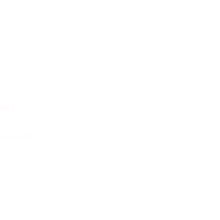
353
6268-3697