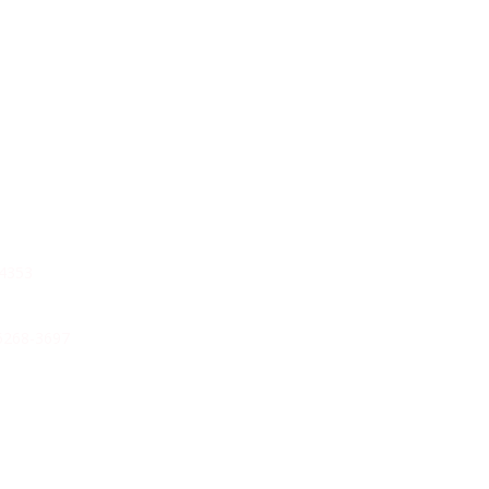
353
6268-3697