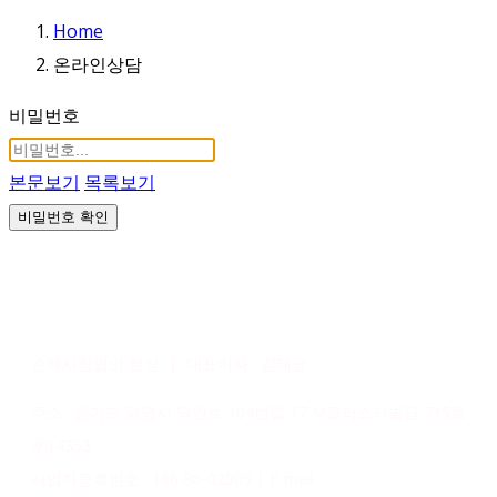
Home
온라인상담
비밀번호
본문보기
목록보기
비밀번호 확인
손해사정법인 현성 | 대표이사 : 김태균
주소 : 경기도 광명시 덕안로 104번길 17 M클러스터빌딩 715호
㉾14353
사업자등록번호 : 186-86-02005 | E-mail :